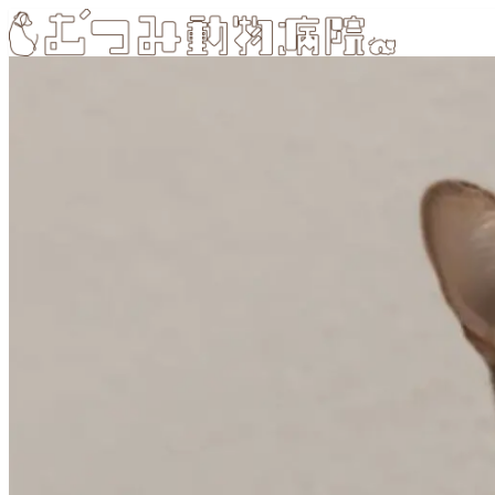
内
容
を
ス
キ
ッ
プ